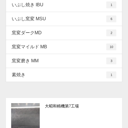
いぶし焼き IBU
1
いぶし窯変 MSU
6
窯変ダークMD
2
窯変マイルド MB
10
窯変磨き MM
3
素焼き
1
大昭和精機第7工場