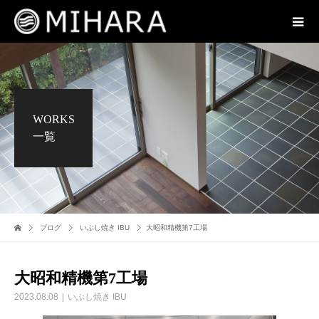
WORKS
一覧
ブログ
いぶし焼き IBU
大昭和精機第7工場
大昭和精機第7工場
2023.08.08
いぶし焼き IBU